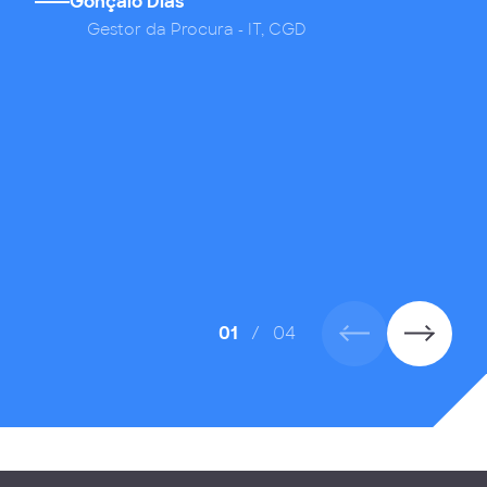
Gonçalo Dias
,
Gestor da Procura - IT, CGD
01
/
04