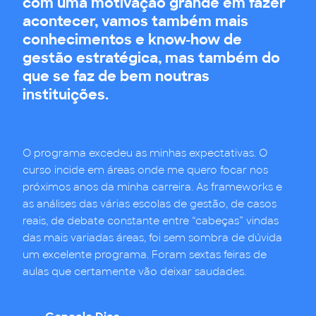
com uma motivação grande em fazer
acontecer, vamos também mais
conhecimentos e know-how de
gestão estratégica, mas também do
Tendo este programa um formato “express”
Participar neste programa foi uma
que se faz de bem noutras
em termos de carga horário, teve claramente
experiência enriquecedora por várias razões,
instituições.
um formato “large” em termos de riqueza de
nomeadamente, a excelência da Joana
conteúdos e documentação partilhada
Santos Silva enquanto docente, a qualidade
do conteúdo e o ambiente de aprendizagem
e partilha.
O programa excedeu as minhas expectativas. O
curso incide em áreas onde me quero focar nos
próximos anos da minha carreira. As frameworks e
as análises das várias escolas de gestão, de casos
reais, de debate constante entre “cabeças” vindas
das mais variadas áreas, foi sem sombra de dúvida
um excelente programa. Foram sextas feiras de
aulas que certamente vão deixar saudades.