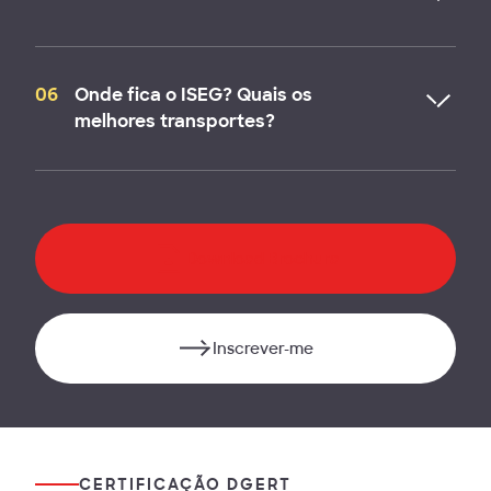
participar pelo menos em 80% da carga letiva.
Alumni Económicas - redução de 15%
06
Onde fica o ISEG? Quais os
Antigos Alunos do ISEG e ISEG Executive
melhores transportes?
Education - redução de 10%
O ISEG fica localizado em Lisboa, junto à Assembleia
Colaboradores de Empresas e Organizações com
da República. Se optar por deslocar-se através
Protocolo Ativo - redução de 10%
transportes públicos poderá utilizar os seguintes
meios: Metro - Linha Amarela até à estação do Rato
Pronto Pagamento (apenas aplicável em Pós-
Download Brochura
(metro) ; Autocarros 727 e 706; Comboio – paragem
Graduações e é o único desconto cumulativo) -
na estação de Santos e, por último, o Elétrico 18. Se
redução de 5%
optar por veículo próprio temos parque de
Inscrever-me
Grupos de Pessoas - contactar o Program
estacionamento dentro do campus do Iseg.
Advisor para verificar o desconto associado
CERTIFICAÇÃO DGERT