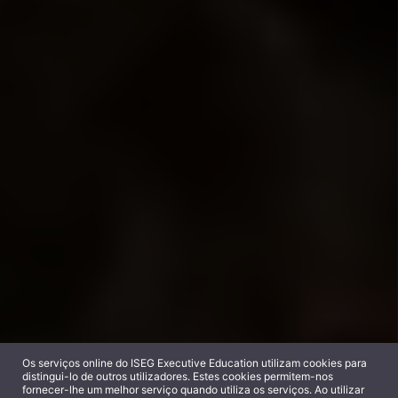
Os serviços online do ISEG Executive Education utilizam cookies para
distingui-lo de outros utilizadores. Estes cookies permitem-nos
fornecer-lhe um melhor serviço quando utiliza os serviços. Ao utilizar