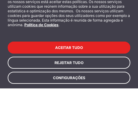
os nossos serviços está aceitar estas políticas. Os nossos serviços
ISEG MBA
utilizam cookies que reúnem informação sobre a sua utilização para
estatística e optimização dos mesmos. Os nossos serviços utilizam
cookies para guardar opções dos seus utilizadores como por exemplo a
Candidaturas abertas
língua selecionada. Esta informação é reunida de forma agregada e
anónima.
Política de Cookies
.
Uma experiência de aprendizagem global,
visionária e inovadora
ACEITAR TUDO
REJEITAR TUDO
Saiba mais
CONFIGURAÇÕES