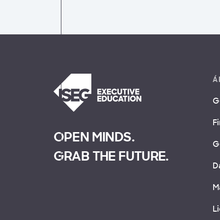
Á
G
F
OPEN MINDS.
G
GRAB THE FUTURE.
D
M
L