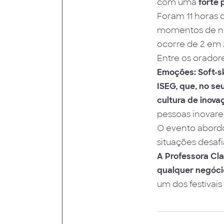
com uma
forte 
Foram 11 horas d
momentos de net
ocorre de 2 em 
Entre os orador
Emoções: Soft-sk
ISEG, que, no se
cultura de inova
pessoas inovar
O evento abordo
situações desaf
A Professora Cla
qualquer negóci
um dos festivai