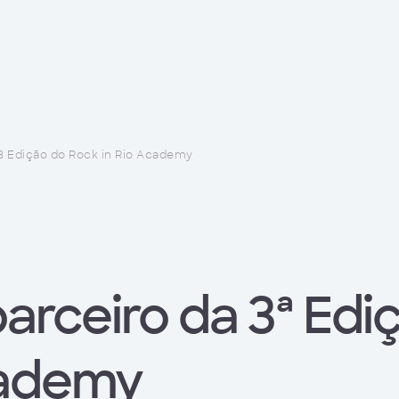
 3 Edição do Rock in Rio Academy
parceiro da 3ª Ed
cademy