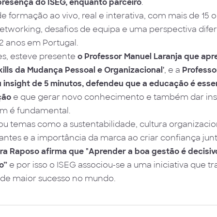
presença do ISEG, enquanto parceiro
.
e formação ao vivo, real e interativa, com mais de 15 
working, desafios de equipa e uma perspectiva difere
2 anos em Portugal.
es, esteve presente
o Professor Manuel Laranja que apr
ills da Mudança Pessoal e Organizacional'
, e a
Professo
u insight de 5 minutos, defendeu que a educação é esse
ção
e que gerar novo conhecimento e também dar ins
em é fundamental.
u temas como a sustentabilidade, cultura organizacio
iantes e a importância da marca ao criar confiança ju
ra Raposo afirma que "Aprender a boa gestão é decisiv
o”
e por isso o ISEG associou-se a uma iniciativa que t
s de maior sucesso no mundo.