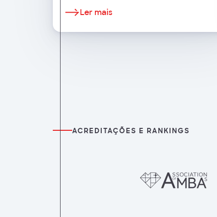
passo valioso para a promoção da
Ler mais
educação imobiliária através da partilha de
conhecimento entre as instituições.
ACREDITAÇÕES E RANKINGS