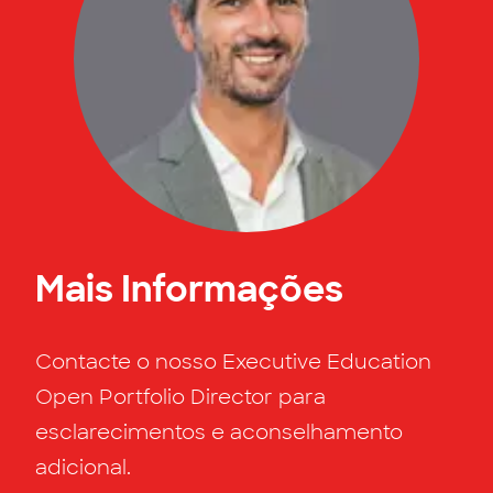
Mais Informações
Contacte o nosso Executive Education
Open Portfolio Director para
esclarecimentos e aconselhamento
adicional.