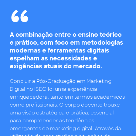
A combinação entre o ensino teórico
e prático, com foco em metodologias
modernas e ferramentas digitais
espelham as necessidades e
A grande mais valia é a combinação da
exigências atuais do mercado.
componente estratégica com o
O currículo é bastante abrangente, o que faz
desenvolvimento de casos práticos, que me
Concluir a Pós-Graduação em Marketing
com os alunos tenham contacto com áreas
permitiram ganhar um know-how e domínio
Digital no ISEG foi uma experiência
com as quais têm pouca familiaridade, ao
de novas tendências e ferramentas . Além
enriquecedora, tanto em termos académicos
mesmo tempo que ‘refresca’ conceitos e
disso, nesta jornada tive a oportunidade de
como profissionais. O corpo docente trouxe
tendências essenciais do Marketing Digital.
me cruzar com professores e colegas com
uma visão estratégica e prática, essencial
formações e percursos diversos, que também
para compreender as tendências
me ajudaram a crescer, partilhar experiências
emergentes do marketing digital. Através da
e a criar uma rede de networking importante