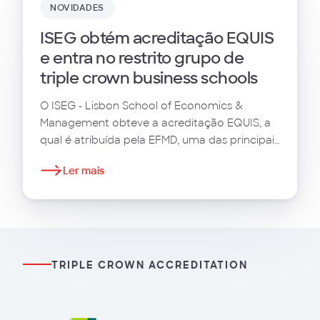
NOVIDADES
ISEG obtém acreditação EQUIS
e entra no restrito grupo de
triple crown business schools
O ISEG - Lisbon School of Economics &
Management obteve a acreditação EQUIS, a
qual é atribuída pela EFMD, uma das principais
entidades acreditadoras do setor da
Ler mais
educação em gestão ao nível internacional.
Esta acreditação reconhece a qualidade a
excelência na oferta do ensino da gestão,
comparável a nível mundial.
TRIPLE CROWN ACCREDITATION