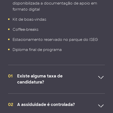
disponibilizada a documentação de apoio em
formato digital
Kit de boas-vindas
Coffee-breaks
Estacionamento reservado no parque do ISEG
Diploma final de programa
01
Existe alguma taxa de
candidatura?
A formalização da candidatura encontra-se ausente
de pagamento. Apenas após ser admitido/a aos
02
A assiduidade é controlada?
Programas de Pós-Graduação ou de MBA lhe será
solicitado que efetue o pagamento da matrícula