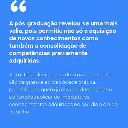
A pós-graduação revelou-se uma mais
Termino o curso com uma visão muito
A diversidade das unidades
valia, pois permitiu não só a aquisição
mais ampla daquilo que é a função de
curriculares reflete a diversidade da
de novos conhecimentos como
controlo e finanças corporativas.
própria área financeira.
também a consolidação de
competências previamente
Como controller financeiro de uma empresa
Foi-me possível incrementar o meu
Essa diversidade dá-nos as ferramentas
adquiridas.
de engenharia, já consigo implementar novas
entendimento da gestão estratégica das
necessárias para a análise de situações
formas mais eficientes e eficazes de realizar o
Sem dúvida que aprofundou o nosso
organizações. A Pós-Graduação tornou-se um
financeiras do nosso dia-a-dia.
As matérias lecionadas de uma forma geral
meu trabalho, incorporando e adaptando as
conhecimento e mudou a visão acerca de
complemento que me possibilitou obter
são de grande aplicabilidade prática,
novas habilidades adquiridas no curso.
certos aspetos do nosso dia-a-dia.
níveis de excelência.
permitindo a quem já está no desempenho
de funções aplicar de imediato os
conhecimentos adquiridos no seu dia a dia de
trabalho.