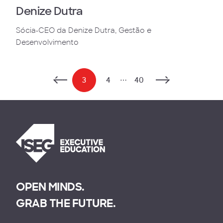
Denize Dutra
Sócia-CEO da Denize Dutra, Gestão e
Desenvolvimento
3
4
⋯
40
OPEN MINDS.
GRAB THE FUTURE.