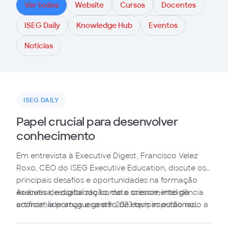
Ver todos
Website
Cursos
Docentes
ISEG Daily
Knowledge Hub
Eventos
Notícias
ISEG DAILY
Papel crucial para desenvolver
conhecimento
Em entrevista à Executive Digest, Francisco Velez
Roxo, CEO do ISEG Executive Education, discute os
principais desafios e oportunidades na formação
executiva, ressaltando como o crescimento da
As áreas de digitalização, data science, inteligência
economia portuguesa em 2023 tem impulsionado a
artificial, liderança e gestão de equipas estão no
procura por programas.
topo das prioridades das empresas.